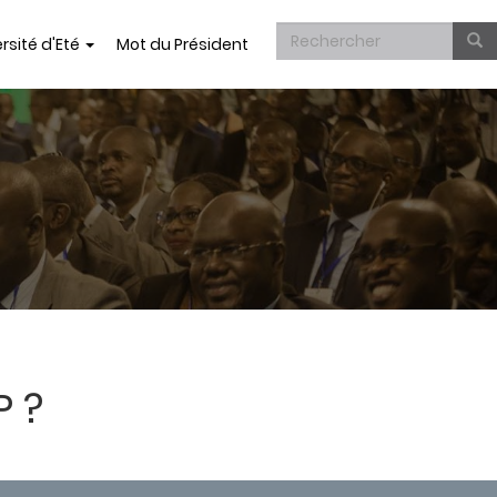
Formulaire
rsité d'Eté
Mot du Président
de
Rechercher
recherche
 ?