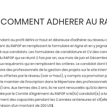
COMMENT ADHERER AU R
dant au profil défini ci-haut et désireuse d’adhérer au résea
nt du RAPGP en remplissant le formulaire en ligne et en y joignan
gé aux candidats. Les formulaires de candidature et CV des can
RAPGP qui se réunit 2 fois par an, aux mois de juin et Décembr
 requérants qui en remplissent les critères. Le candidat don
oire des professionnels de la gestion des projets sur le site int
ns offertes par le réseau (voir ci-haut), y compris sa promotion p
 maintien de l’inscription dans le Répertoire des professionnels
02) ans. Aux termes des 2 ans, ils ne sont renouvelés qu’à la d
e par le Comité d’Agrément du RAPGP si le(la) candidat(e) a bé
ent des capacités pendant les 2 années antérieures et s’il(elle)
hésion d’un montant de 200 US$.